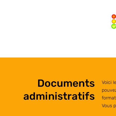
Accueil
Horaires
Code
Nos permis
Infos pra
Documents
Voici 
pouvez
administratifs
format
Vous p